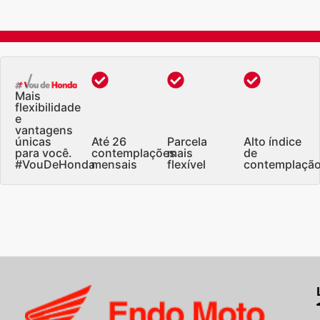
Mais
flexibilidade
e
vantagens
únicas
Até 26
Parcela
Alto índice
para você.
contemplações
mais
de
#VouDeHonda
mensais
flexível
contemplaçã