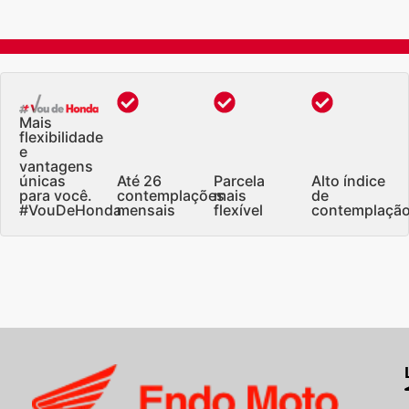
Mais
flexibilidade
e
vantagens
únicas
Até 26
Parcela
Alto índice
para você.
contemplações
mais
de
#VouDeHonda
mensais
flexível
contemplaçã