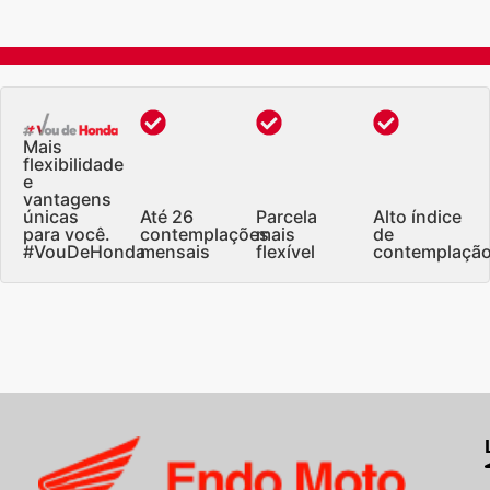
Mais
flexibilidade
e
vantagens
únicas
Até 26
Parcela
Alto índice
para você.
contemplações
mais
de
#VouDeHonda
mensais
flexível
contemplaçã