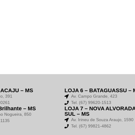
RACAJU – MS
LOJA 6 – BATAGUASSU – 
ro, 391
Av. Campo Grande, 423
3-0261
Tel. (67) 99620-1513
Brilhante – MS
LOJA 7 – NOVA ALVORAD
SUL – MS
ho Nogueira, 850
Av. Irineu de Souza Araujo, 1590
-1135
Tel. (67) 99821-4862