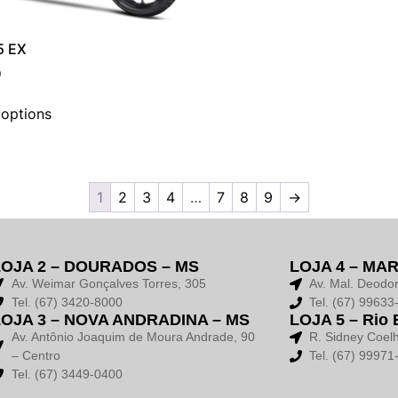
5 EX
0
 options
1
2
3
4
…
7
8
9
→
LOJA 2 – DOURADOS – MS
LOJA 4 – MA
Av. Weimar Gonçalves Torres, 305
Av. Mal. Deodo
Tel. (67) 3420-8000
Tel. (67) 9963
LOJA 3 – NOVA ANDRADINA – MS
LOJA 5 – Rio 
Av. Antônio Joaquim de Moura Andrade, 90
R. Sidney Coel
– Centro
Tel. (67) 99971
Tel. (67) 3449-0400